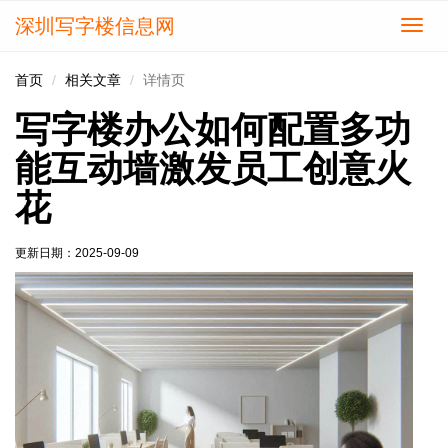
深圳写字楼信息网
切
换
导
首页
相关文章
详情页
航
写字楼办公如何配置多功
能互动墙激发员工创意火
花
更新日期：
2025-09-09